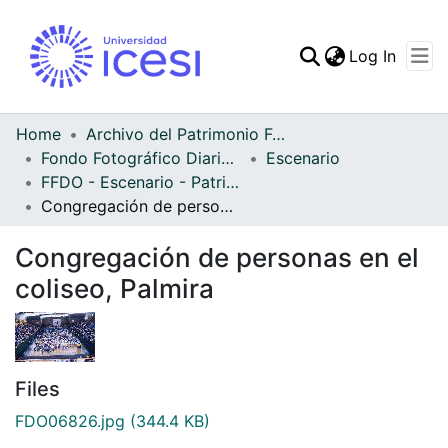
(curren
Log In
Communities & Collec
All of DSpace
Home
Archivo del Patrimonio Fotográfico y Fílmico del Valle del Cauca
Fondo Fotográfico Diario Occidente
Escenario
Statistics
FFDO - Escenario - Patrimonial
Congregación de personas en el coliseo, Palmira
Congregación de personas en el
coliseo, Palmira
Files
FDO06826.jpg
(344.4 KB)