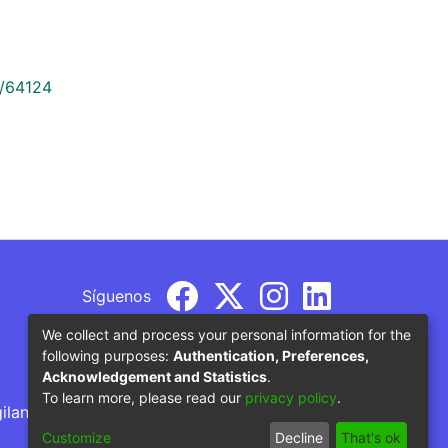
9/64124
Síguenos
We collect and process your personal information for the
following purposes:
Authentication, Preferences,
Acknowledgement and Statistics
.
To learn more, please read our
privacy policy
.
gilancia por parte del Ministerio de Educación
Customize
Decline
That's ok