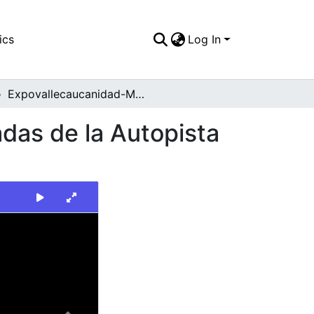
ics
Log In
Expovallecaucanidad-Maqueta de Las Dos Calzadas de la Autopista Simón Bolívar
das de la Autopista