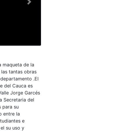
Next
a maqueta de la
 las tantas obras
l departamento .El
le del Cauca es
Valle Jorge Garcés
a Secretaria del
s para su
 entre la
tudiantes e
 el su uso y