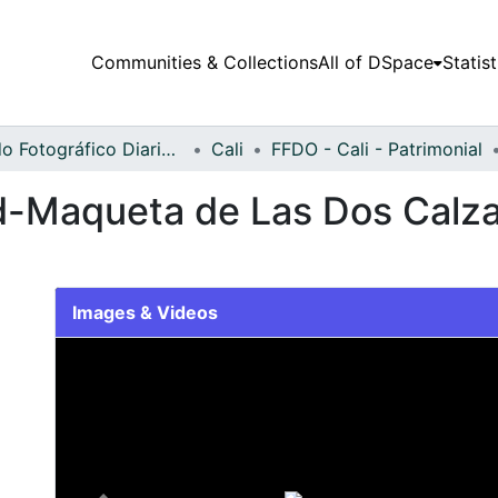
Communities & Collections
All of DSpace
Statist
Fondo Fotográfico Diario Occidente
Cali
FFDO - Cali - Patrimonial
-Maqueta de Las Dos Calza
Images & Videos
Slide 1 of 1