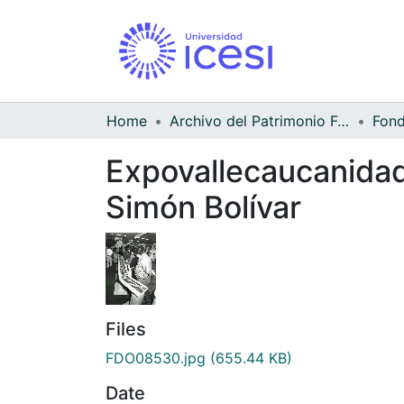
Home
Archivo del Patrimonio Fotográfico y Fílmico del Valle del Cauca
Expovallecaucanidad
Simón Bolívar
Files
FDO08530.jpg
(655.44 KB)
Date