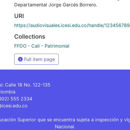
Departamental Jorge Garcés Borrero.
URI
https://audiovisuales.icesi.edu.co/handle/12345678
Collections
FFDO - Cali - Patrimonial
Full item page
si: Calle 18 No. 122-135
olombia
(602) 555 2334
@icesi.edu.co
ucación Superior que se encuentra sujeta a inspección y vi
Nacional.