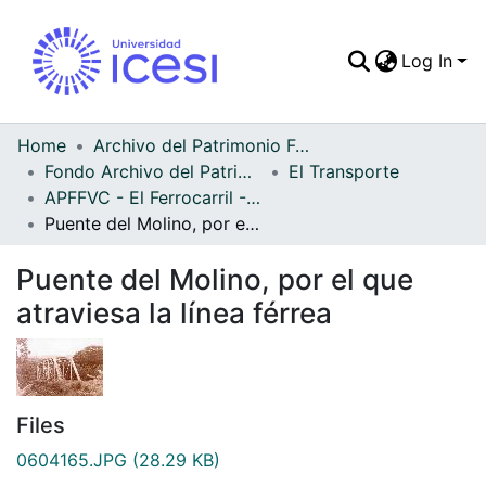
Log In
Communities & Colle
All of DSpace
Home
Archivo del Patrimonio Fotográfico y Fílmico del Valle del Cauca
Fondo Archivo del Patrimonio Fotográfico y Fílmico del Valle del Cauca
El Transporte
Statistics
APFFVC - El Ferrocarril - Patrimonial
Puente del Molino, por el que atraviesa la línea férrea
Puente del Molino, por el que
atraviesa la línea férrea
Files
0604165.JPG
(28.29 KB)