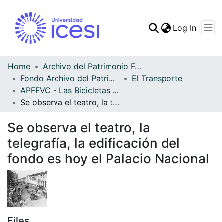
(curren
Log In
Communities & Collec
All of DSpace
Home
Archivo del Patrimonio Fotográfico y Fílmico del Valle del Cauca
Fondo Archivo del Patrimonio Fotográfico y Fílmico del Valle del Cauca
El Transporte
Statistics
APFFVC - Las Bicicletas y Ca - Patrimonial
Se observa el teatro, la telegrafía, la edificación del fondo es hoy el Palacio Nacional
Se observa el teatro, la
telegrafía, la edificación del
fondo es hoy el Palacio Nacional
Files