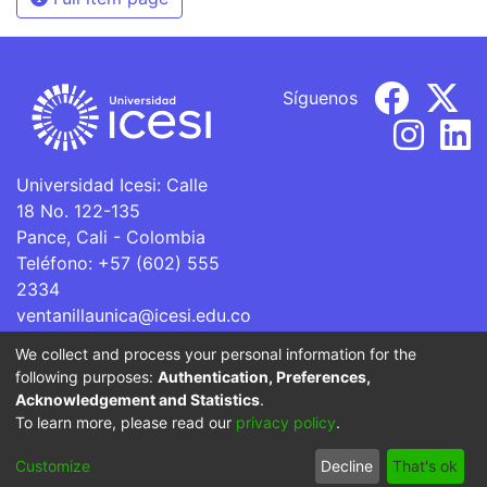
Síguenos
Universidad Icesi: Calle
18 No. 122-135
Pance, Cali - Colombia
Teléfono: +57 (602) 555
2334
ventanillaunica@icesi.edu.co
We collect and process your personal information for the
La Universidad Icesi es una Institución de Educación
following purposes:
Authentication, Preferences,
Superior que se encuentra sujeta a inspección y vigilancia
Acknowledgement and Statistics
.
por parte del Ministerio de Educación Nacional.
To learn more, please read our
privacy policy
.
Cookie
Privacy
End User
Send
Customize
Decline
That's ok
settings
policy
Agreement
Feedback