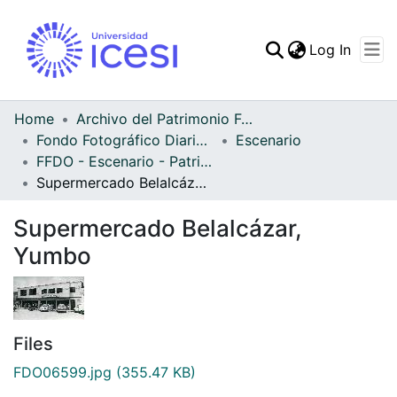
(curren
Log In
Communities & Collec
All of DSpace
Home
Archivo del Patrimonio Fotográfico y Fílmico del Valle del Cauca
Fondo Fotográfico Diario Occidente
Escenario
Statistics
FFDO - Escenario - Patrimonial
Supermercado Belalcázar, Yumbo
Supermercado Belalcázar,
Yumbo
Files
FDO06599.jpg
(355.47 KB)