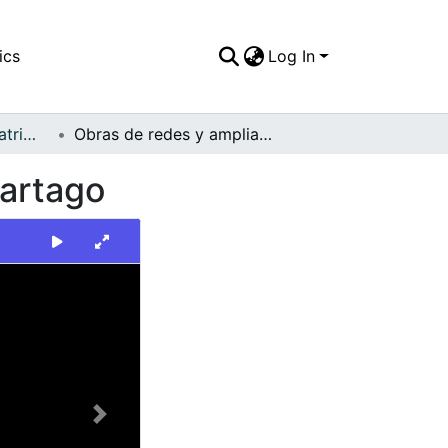
ics
Log In
FFDO - Cartago - Patrimonial
Obras de redes y ampliación del acueducto de Cartago
Cartago
Next