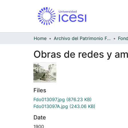
Home
Archivo del Patrimonio Fotográfico y Fílmico del Valle del Cauca
Obras de redes y am
Files
Fdo013097.jpg
(876.23 KB)
Fdo013097A.jpg
(243.06 KB)
Date
1900