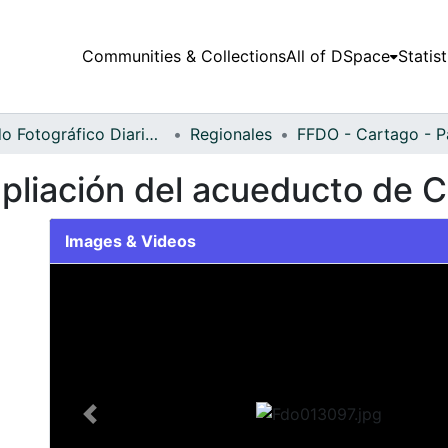
Communities & Collections
All of DSpace
Statist
Fondo Fotográfico Diario Occidente
Regionales
pliación del acueducto de 
Images & Videos
Slide 1 of 2
Previous