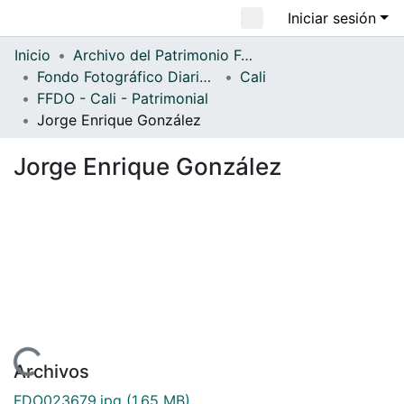
Iniciar sesión
Comunidades
Inicio
Archivo del Patrimonio Fotográfico y Fílmico del Valle del Cauca
Fondo Fotográfico Diario Occidente
Cali
Todo DSpace
FFDO - Cali - Patrimonial
Estadísticas
Jorge Enrique González
Jorge Enrique González
ndo...
Archivos
FDO023679.jpg
(1.65 MB)