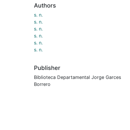
Authors
s. n.
s. n.
s. n.
s. n.
s. n.
s. n.
Publisher
Biblioteca Departamental Jorge Garces
Borrero