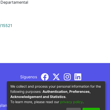
a Departamental
9/15521
Síguenos
We collect and process your personal information for the
following purposes:
Authentication, Preferences,
Acknowledgement and Statistics
.
To learn more, please read our
privacy policy
.
gilancia por parte del Ministerio de Educación