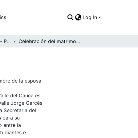
ics
Log In
APFFVC - Personajes - Patrimonial
Celebración del matrimonio de Pedro Luis Arias
mbre de la esposa
Valle del Cauca es
Valle Jorge Garcés
a Secretaria del
s para su
 entre la
tudiantes e