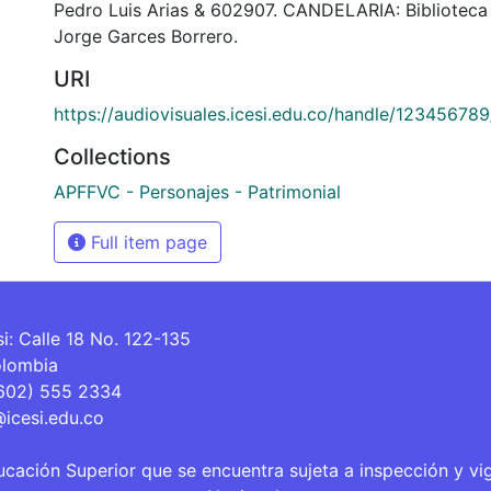
Pedro Luis Arias & 602907. CANDELARIA: Bibliotec
Jorge Garces Borrero.
URI
https://audiovisuales.icesi.edu.co/handle/12345678
Collections
APFFVC - Personajes - Patrimonial
Full item page
si: Calle 18 No. 122-135
olombia
(602) 555 2334
@icesi.edu.co
ucación Superior que se encuentra sujeta a inspección y vi