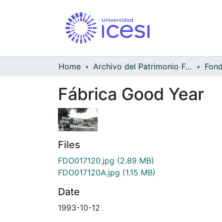
Home
Archivo del Patrimonio Fotográfico y Fílmico del Valle del Cauca
Fábrica Good Year
Files
FDO017120.jpg
(2.89 MB)
FDO017120A.jpg
(1.15 MB)
Date
1993-10-12