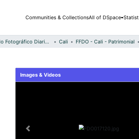
Communities & Collections
All of DSpace
Statist
Fondo Fotográfico Diario Occidente
Cali
FFDO - Cali - Patrimonial
Images & Videos
Slide 1 of 2
Previous