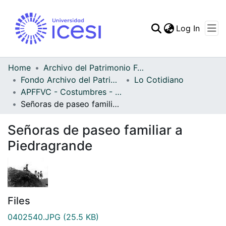
(curren
Log In
Communities & Collec
All of DSpace
Home
Archivo del Patrimonio Fotográfico y Fílmico del Valle del Cauca
Fondo Archivo del Patrimonio Fotográfico y Fílmico del Valle del Cauca
Lo Cotidiano
Statistics
APFFVC - Costumbres - Patrimonial
Señoras de paseo familiar a Piedragrande
Señoras de paseo familiar a
Piedragrande
Files
0402540.JPG
(25.5 KB)