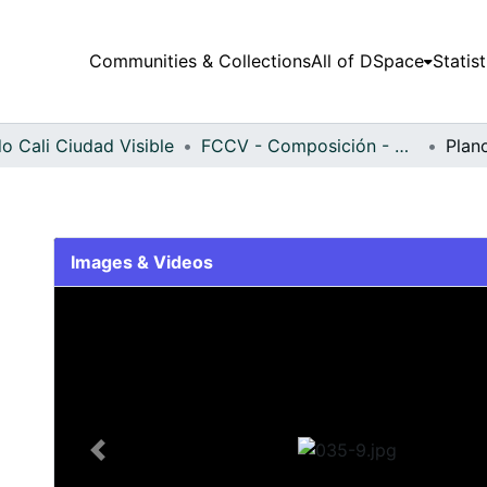
Communities & Collections
All of DSpace
Statist
o Cali Ciudad Visible
FCCV - Composición - Patrimonial
Plan
Images & Videos
Slide 1 of 1
Previous