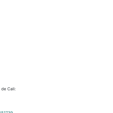
de Cali:
9/51739