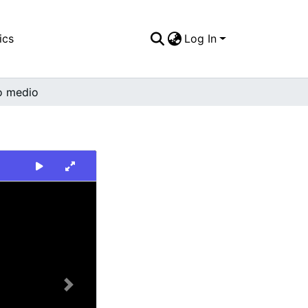
ics
Log In
o medio
Next