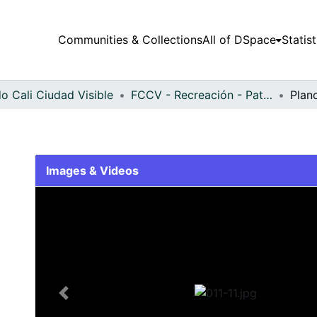
Communities & Collections
All of DSpace
Statist
o Cali Ciudad Visible
FCCV - Recreación - Patrimonial
Plan
Images & Videos
Slide 1 of 1
Previous