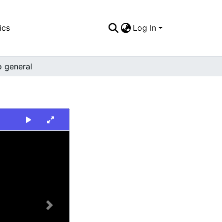
ics
Log In
o general
Next