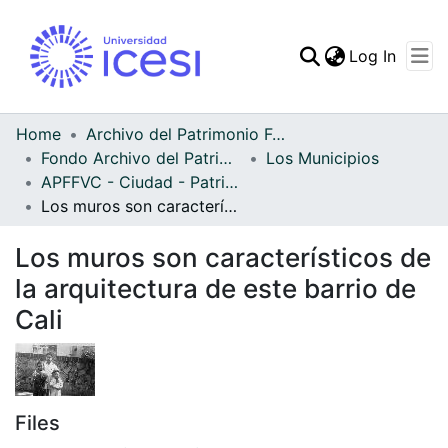
(curren
Log In
Communities & Collec
All of DSpace
Home
Archivo del Patrimonio Fotográfico y Fílmico del Valle del Cauca
Fondo Archivo del Patrimonio Fotográfico y Fílmico del Valle del Cauca
Los Municipios
Statistics
APFFVC - Ciudad - Patrimonial
Los muros son característicos de la arquitectura de este barrio de Cali
Los muros son característicos de
la arquitectura de este barrio de
Cali
Files