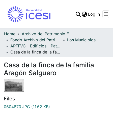
(curren
Log In
Communities & Collec
All of DSpace
Home
Archivo del Patrimonio Fotográfico y Fílmico del Valle del Cauca
Fondo Archivo del Patrimonio Fotográfico y Fílmico del Valle del Cauca
Los Municipios
Statistics
APFFVC - Edificios - Patrimonial
Casa de la finca de la familia Aragón Salguero
Casa de la finca de la familia
Aragón Salguero
Files
0604870.JPG
(11.62 KB)