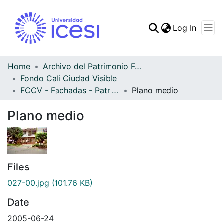
(curren
Log In
Communities & Collec
All of DSpace
Home
Archivo del Patrimonio Fotográfico y Fílmico del Valle del Cauca
Fondo Cali Ciudad Visible
Statistics
FCCV - Fachadas - Patrimonial
Plano medio
Plano medio
Files
027-00.jpg
(101.76 KB)
Date
2005-06-24