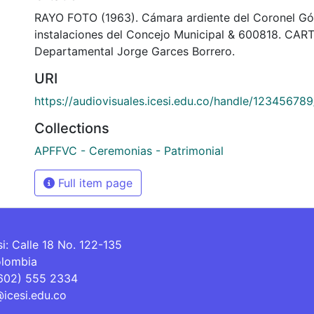
RAYO FOTO (1963). Cámara ardiente del Coronel Gó
instalaciones del Concejo Municipal & 600818. CART
Departamental Jorge Garces Borrero.
URI
https://audiovisuales.icesi.edu.co/handle/12345678
Collections
APFFVC - Ceremonias - Patrimonial
Full item page
si: Calle 18 No. 122-135
olombia
(602) 555 2334
@icesi.edu.co