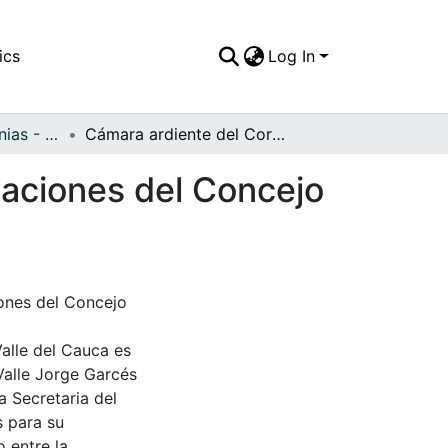
ics
Log In
APFFVC - Ceremonias - Patrimonial
Cámara ardiente del Coronel Gómez en las instalaciones del Concejo Municipal
laciones del Concejo
ones del Concejo
Valle del Cauca es
Valle Jorge Garcés
a Secretaria del
s para su
 entre la