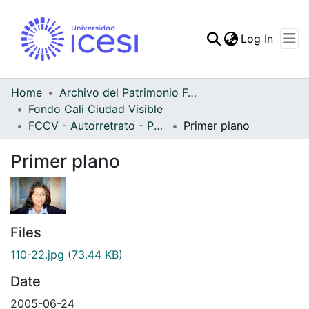
(curren
Log In
Communities & Collec
All of DSpace
Home
Archivo del Patrimonio Fotográfico y Fílmico del Valle del Cauca
Fondo Cali Ciudad Visible
Statistics
FCCV - Autorretrato - Patrimonial
Primer plano
Primer plano
Files
110-22.jpg
(73.44 KB)
Date
2005-06-24