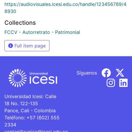
https://audiovisuales.icesi.edu.co/handle/123456789/4
8930
Collections
FCCV - Autorretrato - Patrimonial
Full item page
Síguenos
Universidad Icesi: Calle
18 No. 122-135
Pance, Cali - Colombia
Teléfono: +57 (602) 555
2334
ventanillaunica@icesi.edu.co