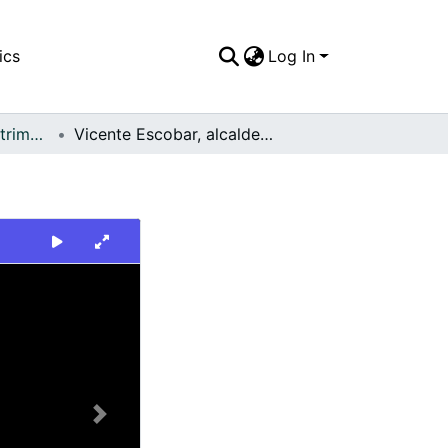
ics
Log In
FFDO - Palmira - Patrimonial
Vicente Escobar, alcalde de Palmira.
Next