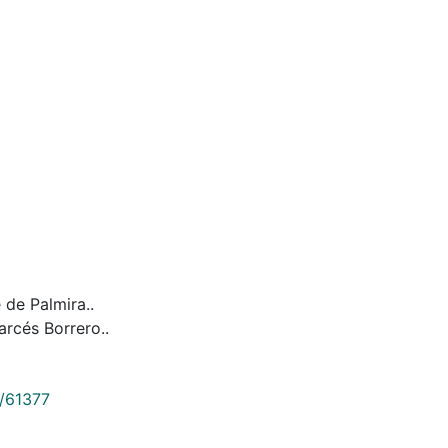
 de Palmira..
arcés Borrero..
9/61377