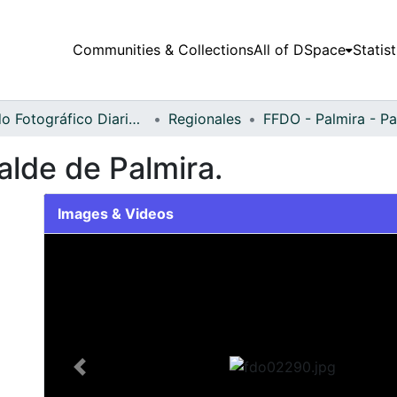
Communities & Collections
All of DSpace
Statist
Fondo Fotográfico Diario Occidente
Regionales
alde de Palmira.
Images & Videos
Slide 1 of 1
Previous