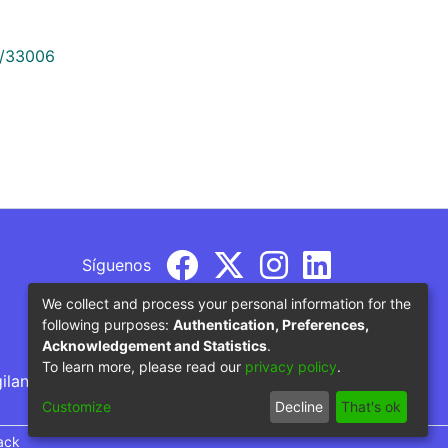
9/33006
Síguenos
We collect and process your personal information for the
following purposes:
Authentication, Preferences,
Acknowledgement and Statistics
.
To learn more, please read our
privacy policy
.
gilancia por parte del Ministerio de Educación
Customize
Decline
That's ok
ack