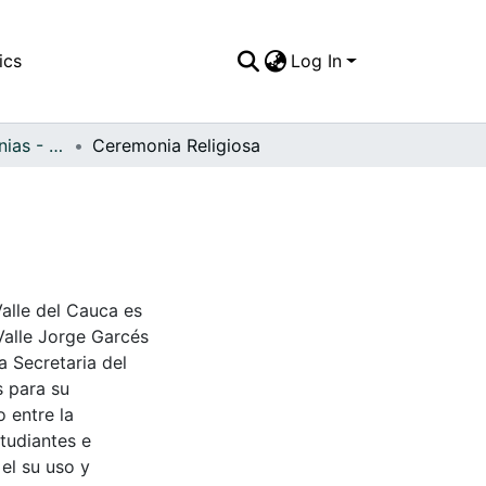
ics
Log In
APFFVC - Ceremonias - Patrimonial
Ceremonia Religiosa
Valle del Cauca es
Valle Jorge Garcés
a Secretaria del
s para su
 entre la
tudiantes e
 el su uso y