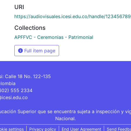
URI
https://audiovisuales.icesi.edu.co/handle/12345678
Collections
APFFVC - Ceremonias - Patrimonial
Full item page
si: Calle 18 No. 122-135
olombia
(602) 555 2334
@icesi.edu.co
ucación Superior que se encuentra sujeta a inspección y vi
Nacional.
okie settings
Privacy policy
End User Agreement
Send Feedb