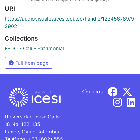
URI
https://audiovisuales.icesi.edu.co/handle/123456789/9
2902
Collections
FFDO - Cali - Patrimonial
Full item page
Síguenos
Universidad Icesi: Calle
18 No. 122-135
Pance, Cali - Colombia
Teléfono: +57 (602) 555