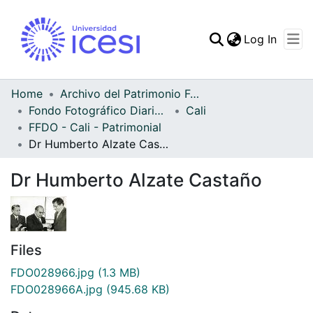
(curren
Log In
Communities & Collec
All of DSpace
Home
Archivo del Patrimonio Fotográfico y Fílmico del Valle del Cauca
Fondo Fotográfico Diario Occidente
Cali
Statistics
FFDO - Cali - Patrimonial
Dr Humberto Alzate Castaño
Dr Humberto Alzate Castaño
Files
FDO028966.jpg
(1.3 MB)
FDO028966A.jpg
(945.68 KB)