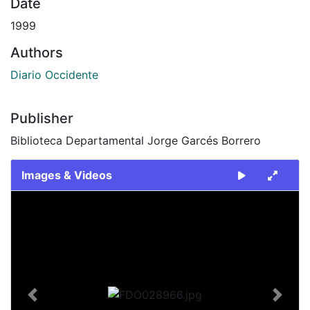
Date
1999
Authors
Diario Occidente
Publisher
Biblioteca Departamental Jorge Garcés Borrero
Images & Videos
Slide 1 of 2
Previous
Next