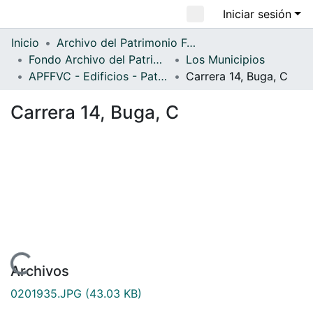
Iniciar sesión
Comunidades
Inicio
Archivo del Patrimonio Fotográfico y Fílmico del Valle del Cauca
Fondo Archivo del Patrimonio Fotográfico y Fílmico del Valle del Cauca
Los Municipios
Todo DSpace
APFFVC - Edificios - Patrimonial
Carrera 14, Buga, C
Estadísticas
Carrera 14, Buga, C
rgando...
Archivos
0201935.JPG
(43.03 KB)