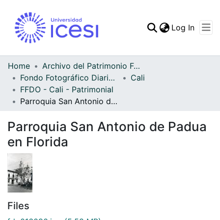
(curren
Log In
Communities & Collec
All of DSpace
Home
Archivo del Patrimonio Fotográfico y Fílmico del Valle del Cauca
Fondo Fotográfico Diario Occidente
Cali
Statistics
FFDO - Cali - Patrimonial
Parroquia San Antonio de Padua en Florida
Parroquia San Antonio de Padua
en Florida
Files