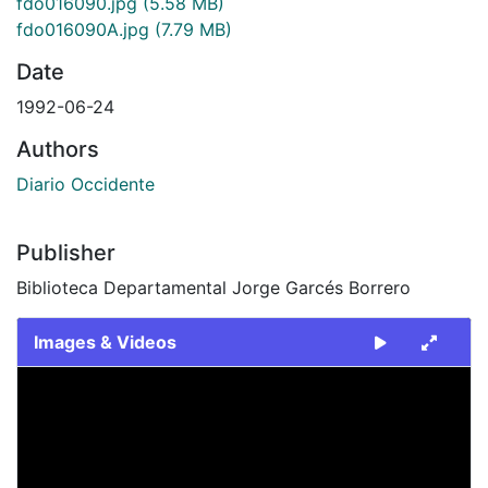
fdo016090.jpg
(5.58 MB)
fdo016090A.jpg
(7.79 MB)
Date
1992-06-24
Authors
Diario Occidente
Publisher
Biblioteca Departamental Jorge Garcés Borrero
Images & Videos
Slide 1 of 2