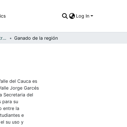
ics
Log In
APFFVC - General - Patrimonial
Ganado de la región
Valle del Cauca es
Valle Jorge Garcés
a Secretaria del
s para su
 entre la
tudiantes e
 el su uso y