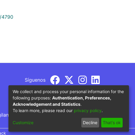
9/4790
Síguenos
We collect and process your personal information for the
following purposes:
Authentication, Preferences,
Acknowledgement and Statistics
.
To learn more, please read our
privacy policy
.
gilancia por parte del Ministerio de Educación
Customize
Decline
That's ok
ack