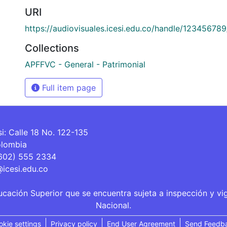
URI
https://audiovisuales.icesi.edu.co/handle/12345678
Collections
APFFVC - General - Patrimonial
Full item page
si: Calle 18 No. 122-135
olombia
(602) 555 2334
@icesi.edu.co
ucación Superior que se encuentra sujeta a inspección y vi
Nacional.
okie settings
Privacy policy
End User Agreement
Send Feedb