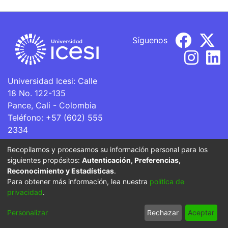
Síguenos
Universidad Icesi: Calle
18 No. 122-135
Pance, Cali - Colombia
Teléfono: +57 (602) 555
2334
ventanillaunica@icesi.edu.co
Recopilamos y procesamos su información personal para los
siguientes propósitos:
Autenticación, Preferencias,
La Universidad Icesi es una Institución de Educación
Reconocimiento y Estadísticas
.
Superior que se encuentra sujeta a inspección y vigilancia
Para obtener más información, lea nuestra
política de
por parte del Ministerio de Educación Nacional.
privacidad
.
Cookie
Privacy
End User
Send
Personalizar
Rechazar
Aceptar
settings
policy
Agreement
Feedback