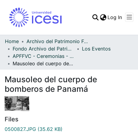
(curren
Log In
Communities & Collec
All of DSpace
Home
Archivo del Patrimonio Fotográfico y Fílmico del Valle del Cauca
Fondo Archivo del Patrimonio Fotográfico y Fílmico del Valle del Cauca
Los Eventos
Statistics
APFFVC - Ceremonias - Patrimonial
Mausoleo del cuerpo de bomberos de Panamá
Mausoleo del cuerpo de
bomberos de Panamá
Files
0500827.JPG
(35.62 KB)