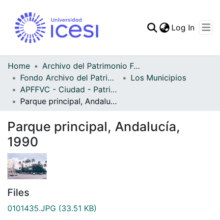
(curren
Log In
Communities & Collec
All of DSpace
Home
Archivo del Patrimonio Fotográfico y Fílmico del Valle del Cauca
Fondo Archivo del Patrimonio Fotográfico y Fílmico del Valle del Cauca
Los Municipios
Statistics
APFFVC - Ciudad - Patrimonial
Parque principal, Andalucía, 1990
Parque principal, Andalucía,
1990
Files
0101435.JPG
(33.51 KB)