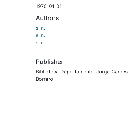
1970-01-01
Authors
s. n.
s. n.
s. n.
Publisher
Biblioteca Departamental Jorge Garces
Borrero