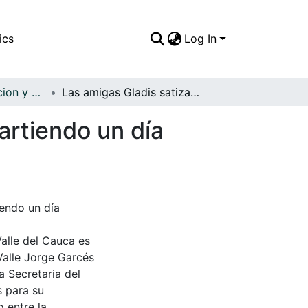
ics
Log In
APFFVC - Recreacion y Paseo - Patrimonial
Las amigas Gladis satizabal y Naufa Rengifo departiendo un día soleado
artiendo un día
iendo un día
Valle del Cauca es
Valle Jorge Garcés
a Secretaria del
s para su
 entre la