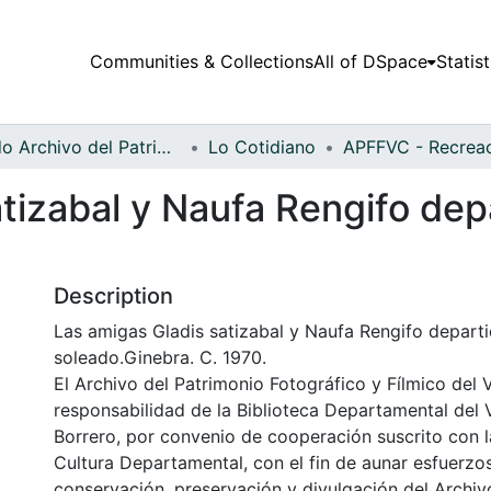
Communities & Collections
All of DSpace
Statist
Fondo Archivo del Patrimonio Fotográfico y Fílmico del Valle del Cauca
Lo Cotidiano
tizabal y Naufa Rengifo dep
Description
Las amigas Gladis satizabal y Naufa Rengifo depart
soleado.Ginebra. C. 1970.
El Archivo del Patrimonio Fotográfico y Fílmico del 
responsabilidad de la Biblioteca Departamental del 
Borrero, por convenio de cooperación suscrito con l
Cultura Departamental, con el fin de aunar esfuerzo
conservación, preservación y divulgación del Archivo