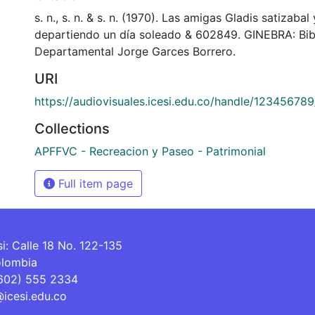
s. n., s. n. & s. n. (1970). Las amigas Gladis satizaba
departiendo un día soleado & 602849. GINEBRA: Bib
Departamental Jorge Garces Borrero.
URI
https://audiovisuales.icesi.edu.co/handle/12345678
Collections
APFFVC - Recreacion y Paseo - Patrimonial
Full item page
si: Calle 18 No. 122-135
olombia
(602) 555 2334
@icesi.edu.co