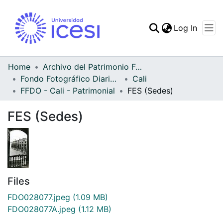
(curren
Log In
Communities & Collec
All of DSpace
Home
Archivo del Patrimonio Fotográfico y Fílmico del Valle del Cauca
Fondo Fotográfico Diario Occidente
Cali
Statistics
FFDO - Cali - Patrimonial
FES (Sedes)
FES (Sedes)
Files
FDO028077.jpeg
(1.09 MB)
FDO028077A.jpeg
(1.12 MB)