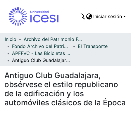
Iniciar sesión
Comunidades
Todo DSpace
Inicio
Archivo del Patrimonio Fotográfico y Fílmico del Valle del Cauca
Fondo Archivo del Patrimonio Fotográfico y Fílmico del Valle del Cauca
El Transporte
Estadísticas
APFFVC - Las Bicicletas y Ca - Patrimonial
Antiguo Club Guadalajara, obsérvese el estilo republicano de la edificación y los automóviles clásicos de la Época
Antiguo Club Guadalajara,
obsérvese el estilo republicano
de la edificación y los
automóviles clásicos de la Época