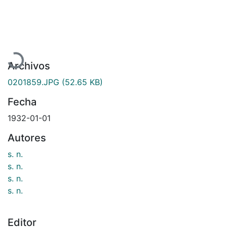
Cargando...
Archivos
0201859.JPG
(52.65 KB)
Fecha
1932-01-01
Autores
s. n.
s. n.
s. n.
s. n.
Editor