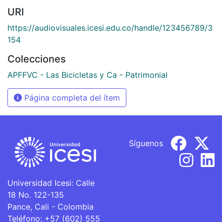
URI
https://audiovisuales.icesi.edu.co/handle/123456789/3
154
Colecciones
APFFVC - Las Bicicletas y Ca - Patrimonial
Página completa del ítem
Síguenos
Universidad Icesi: Calle
18 No. 122-135
Pance, Cali - Colombia
Teléfono: +57 (602) 555