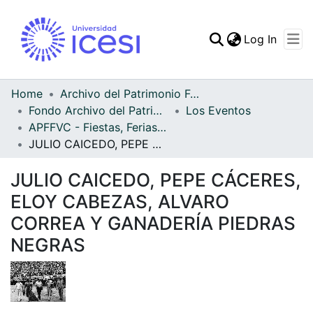
(curren
Log In
Communities & Collec
All of DSpace
Home
Archivo del Patrimonio Fotográfico y Fílmico del Valle del Cauca
Fondo Archivo del Patrimonio Fotográfico y Fílmico del Valle del Cauca
Los Eventos
Statistics
APFFVC - Fiestas, Ferias y Carnavales - Patrimonial
JULIO CAICEDO, PEPE CÁCERES, ELOY CABEZAS, ALVARO CORREA Y GANADERÍA PIEDRAS NEGRAS
JULIO CAICEDO, PEPE CÁCERES,
ELOY CABEZAS, ALVARO
CORREA Y GANADERÍA PIEDRAS
NEGRAS