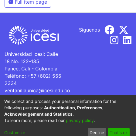
Full item page
Síguenos
Universidad Icesi: Calle
18 No. 122-135
Pance, Cali - Colombia
Teléfono: +57 (602) 555
2334
ventanillaunica@icesi.edu.co
We collect and process your personal information for the
La Universidad Icesi es una Institución de Educación
following purposes:
Authentication, Preferences,
Superior que se encuentra sujeta a inspección y vigilancia
Acknowledgement and Statistics
.
por parte del Ministerio de Educación Nacional.
To learn more, please read our
privacy policy
.
Cookie
Privacy
End User
Send
Customize
Decline
That's ok