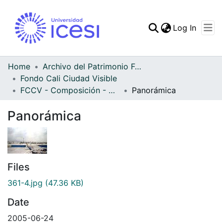
(curren
Log In
Communities & Collec
All of DSpace
Home
Archivo del Patrimonio Fotográfico y Fílmico del Valle del Cauca
Fondo Cali Ciudad Visible
Statistics
FCCV - Composición - Patrimonial
Panorámica
Panorámica
Files
361-4.jpg
(47.36 KB)
Date
2005-06-24