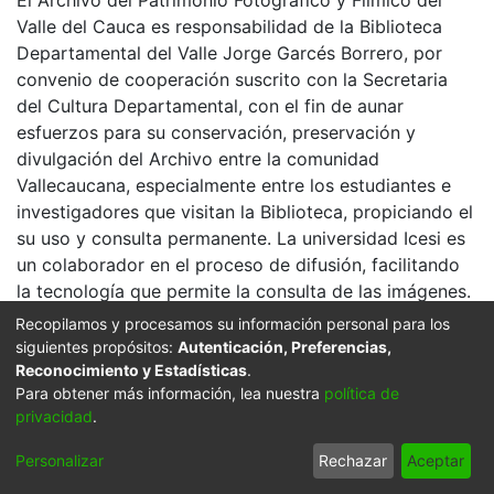
El Archivo del Patrimonio Fotográfico y Fílmico del
Valle del Cauca es responsabilidad de la Biblioteca
Departamental del Valle Jorge Garcés Borrero, por
convenio de cooperación suscrito con la Secretaria
del Cultura Departamental, con el fin de aunar
esfuerzos para su conservación, preservación y
divulgación del Archivo entre la comunidad
Vallecaucana, especialmente entre los estudiantes e
investigadores que visitan la Biblioteca, propiciando el
su uso y consulta permanente. La universidad Icesi es
un colaborador en el proceso de difusión, facilitando
la tecnología que permite la consulta de las imágenes.
Recopilamos y procesamos su información personal para los
Click on the image to open the gallery.
siguientes propósitos:
Autenticación, Preferencias,
Citation
Reconocimiento y Estadísticas
.
Para obtener más información, lea nuestra
política de
ANIBAL OCORO (1965). Casa donde funcionaba el
privacidad
.
Teatro Junín en la calle primera de bajada al barrio
Pueblo Nuevo & 604091. BUENAVENTURA: Biblioteca
Personalizar
Rechazar
Aceptar
Departamental Jorge Garces Borrero.