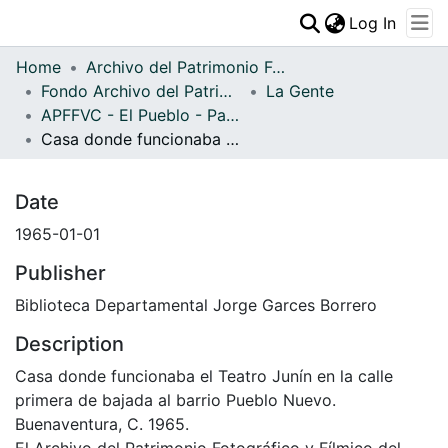
(curren
Log In
Communities & Collections
Home
Archivo del Patrimonio Fotográfico y Fílmico del Valle del Cauca
All of DSpace
Fondo Archivo del Patrimonio Fotográfico y Fílmico del Valle del Cauca
La Gente
APFFVC - El Pueblo - Patrimonial
Statistics
Casa donde funcionaba el Teatro Junín en la calle primera de bajada al barrio Pueblo Nuevo
Date
1965-01-01
Publisher
Biblioteca Departamental Jorge Garces Borrero
Description
Casa donde funcionaba el Teatro Junín en la calle
primera de bajada al barrio Pueblo Nuevo.
Buenaventura, C. 1965.