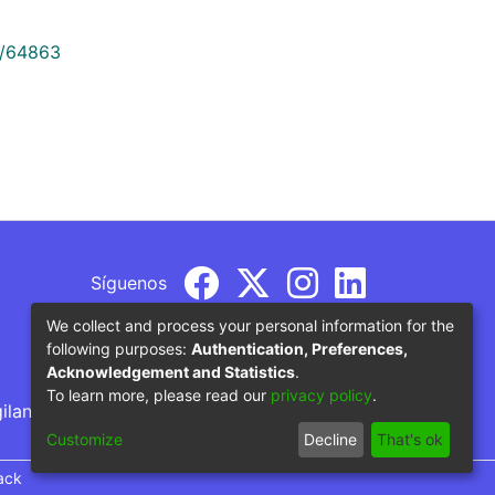
9/64863
Síguenos
We collect and process your personal information for the
following purposes:
Authentication, Preferences,
Acknowledgement and Statistics
.
To learn more, please read our
privacy policy
.
gilancia por parte del Ministerio de Educación
Customize
Decline
That's ok
ack