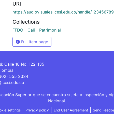
URI
https://audiovisuales.icesi.edu.co/handle/12345678
Collections
FFDO - Cali - Patrimonial
Full item page
si: Calle 18 No. 122-135
olombia
(602) 555 2334
@icesi.edu.co
ucación Superior que se encuentra sujeta a inspección y vi
Nacional.
okie settings
Privacy policy
End User Agreement
Send Feedb