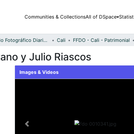
Communities & Collections
All of DSpace
Statist
Fondo Fotográfico Diario Occidente
Cali
FFDO - Cali - Patrimonial
ano y Julio Riascos
Images & Videos
Slide 1 of 1
Previous