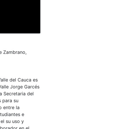
de Zambrano,
Valle del Cauca es
Valle Jorge Garcés
a Secretaria del
s para su
 entre la
tudiantes e
 el su uso y
aborador en el