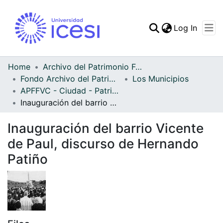
(curren
Log In
Communities & Collec
All of DSpace
Home
Archivo del Patrimonio Fotográfico y Fílmico del Valle del Cauca
Fondo Archivo del Patrimonio Fotográfico y Fílmico del Valle del Cauca
Los Municipios
Statistics
APFFVC - Ciudad - Patrimonial
Inauguración del barrio Vicente de Paul, discurso de Hernando Patiño
Inauguración del barrio Vicente
de Paul, discurso de Hernando
Patiño