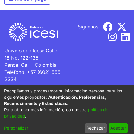
Síguenos
Universidad Icesi: Calle
18 No. 122-135
Pance, Cali - Colombia
Teléfono: +57 (602) 555
2334
ventanillaunica@icesi.edu.co
Recopilamos y procesamos su información personal para los
siguientes propósitos:
Autenticación, Preferencias,
La Universidad Icesi es una Institución de Educación
Reconocimiento y Estadísticas
.
Superior que se encuentra sujeta a inspección y vigilancia
Para obtener más información, lea nuestra
política de
por parte del Ministerio de Educación Nacional.
privacidad
.
Cookie
Privacy
End User
Send
Personalizar
Rechazar
Aceptar
settings
policy
Agreement
Feedback