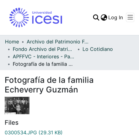
(curren
Log In
Communities & Collec
All of DSpace
Home
Archivo del Patrimonio Fotográfico y Fílmico del Valle del Cauca
Fondo Archivo del Patrimonio Fotográfico y Fílmico del Valle del Cauca
Lo Cotidiano
Statistics
APFFVC - Interiores - Patrimonial
Fotografía de la familia Echeverry Guzmán
Fotografía de la familia
Echeverry Guzmán
Files
0300534.JPG
(29.31 KB)