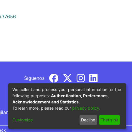
9/37656
Síguenos
We collect and process your personal information for the
following purposes:
Authentication, Preferences,
Acknowledgement and Statistics
.
To learn more, please read our
privacy policy
.
gilancia por parte del Ministerio de Educación
Customize
Decline
That's ok
ack