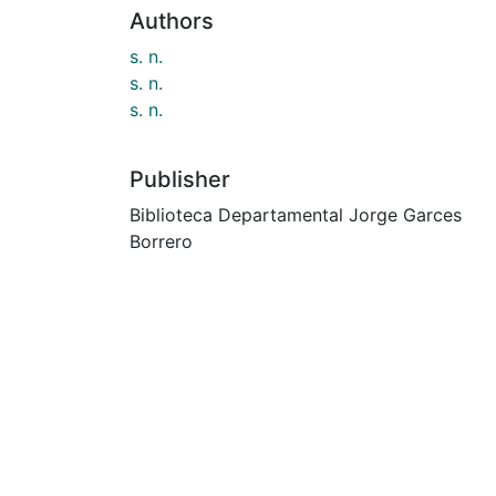
Authors
s. n.
s. n.
s. n.
Publisher
Biblioteca Departamental Jorge Garces
Borrero