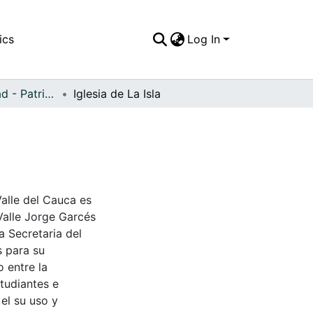
ics
Log In
APFFVC - Ciudad - Patrimonial
Iglesia de La Isla
Valle del Cauca es
Valle Jorge Garcés
a Secretaria del
s para su
 entre la
tudiantes e
 el su uso y