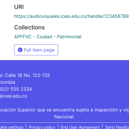
URI
https://audiovisuales.icesi.edu.co/handle/12345678
Collections
APFFVC - Ciudad - Patrimonial
Full item page
si: Calle 18 No. 122-135
olombia
(602) 555 2334
@icesi.edu.co
ucación Superior que se encuentra sujeta a inspección y vi
Nacional.
okie settings
Privacy policy
End User Agreement
Send Feedb