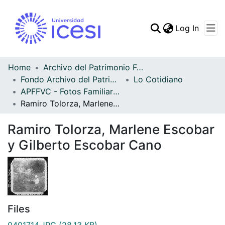
(curren
Log In
Communities & Collec
All of DSpace
Home
Archivo del Patrimonio Fotográfico y Fílmico del Valle del Cauca
Fondo Archivo del Patrimonio Fotográfico y Fílmico del Valle del Cauca
Lo Cotidiano
Statistics
APFFVC - Fotos Familiares - Patrimonial
Ramiro Tolorza, Marlene Escobar y Gilberto Escobar Cano
Ramiro Tolorza, Marlene Escobar
y Gilberto Escobar Cano
Files
0401714.JPG
(28.13 KB)