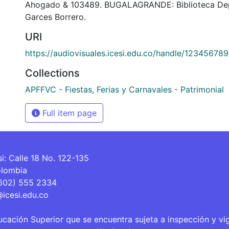
Ahogado & 103489. BUGALAGRANDE: Biblioteca De
Garces Borrero.
URI
https://audiovisuales.icesi.edu.co/handle/12345678
Collections
APFFVC - Fiestas, Ferias y Carnavales - Patrimonial
Full item page
si: Calle 18 No. 122-135
olombia
(602) 555 2334
@icesi.edu.co
ucación Superior que se encuentra sujeta a inspección y vi