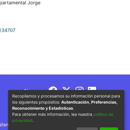
partamental Jorge
9/34707
Síguenos
Recopilamos y procesamos su información personal para
los siguientes propósitos:
Autenticación, Preferencias,
Reconocimiento y Estadísticas
.
Para obtener más información, lea nuestra
política de
privacidad
.
gilancia por parte del Ministerio de Educación