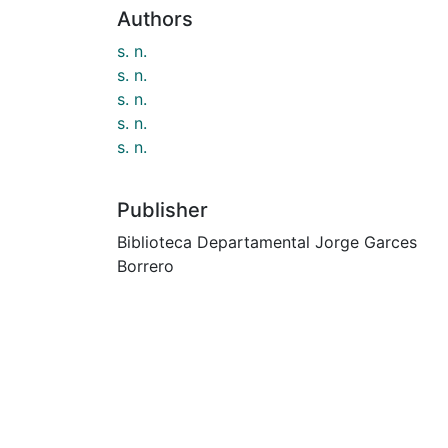
Authors
s. n.
s. n.
s. n.
s. n.
s. n.
Publisher
Biblioteca Departamental Jorge Garces
Borrero