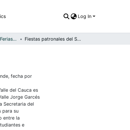
ics
Log In
APFFVC - Fiestas, Ferias y Carnavales - Patrimonial
Fiestas patronales del San Juan Ahogado
nde, fecha por
Valle del Cauca es
Valle Jorge Garcés
a Secretaria del
s para su
 entre la
tudiantes e