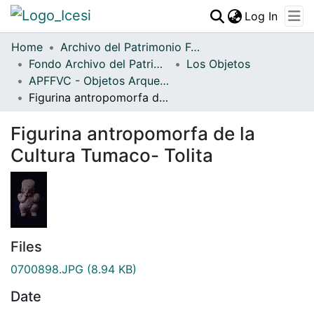
(curren
Log In
Communities & Collections
Home
Archivo del Patrimonio Fotográfico y Fílmico del Valle del Cauca
Fondo Archivo del Patrimonio Fotográfico y Fílmico del Valle del Cauca
All of DSpace
Los Objetos
APFFVC - Objetos Arqueológico - Patrimonial
Statistics
Figurina antropomorfa de la Cultura Tumaco- Tolita
Figurina antropomorfa de la
Cultura Tumaco- Tolita
Files
0700898.JPG
(8.94 KB)
Date