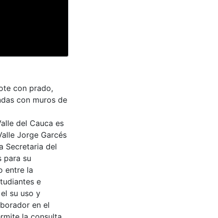
lote con prado,
endas con muros de
Valle del Cauca es
Valle Jorge Garcés
a Secretaria del
s para su
 entre la
tudiantes e
 el su uso y
aborador en el
rmite la consulta