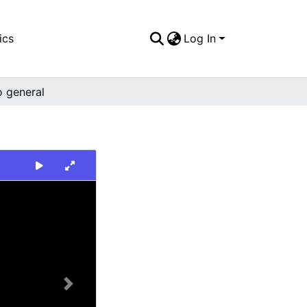
ics
Log In
o general
Next