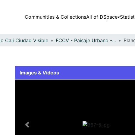
Communities & Collections
All of DSpace
Statist
o Cali Ciudad Visible
FCCV - Paisaje Urbano - Patrimonial
Plan
Images & Videos
Slide 1 of 1
Previous