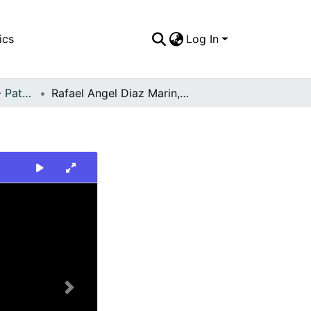
ics
Log In
FFDO - Personajes - Patrimonial
Rafael Angel Diaz Marin, tesorero de Cali
Next