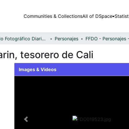
Communities & Collections
All of DSpace
Statist
Fondo Fotográfico Diario Occidente
Personajes
rin, tesorero de Cali
Images & Videos
Slide 1 of 2
Previous