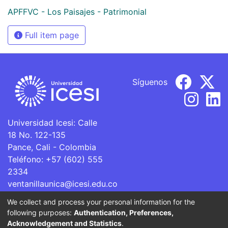
APFFVC - Los Paisajes - Patrimonial
Full item page
Síguenos
Universidad Icesi: Calle
18 No. 122-135
Pance, Cali - Colombia
Teléfono: +57 (602) 555
2334
ventanillaunica@icesi.edu.co
We collect and process your personal information for the
La Universidad Icesi es una Institución de Educación
following purposes:
Authentication, Preferences,
Superior que se encuentra sujeta a inspección y vigilancia
Acknowledgement and Statistics
.