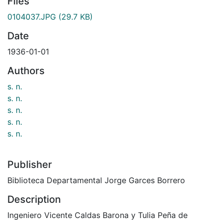
Files
0104037.JPG
(29.7 KB)
Date
1936-01-01
Authors
s. n.
s. n.
s. n.
s. n.
s. n.
Publisher
Biblioteca Departamental Jorge Garces Borrero
Description
Ingeniero Vicente Caldas Barona y Tulia Peña de