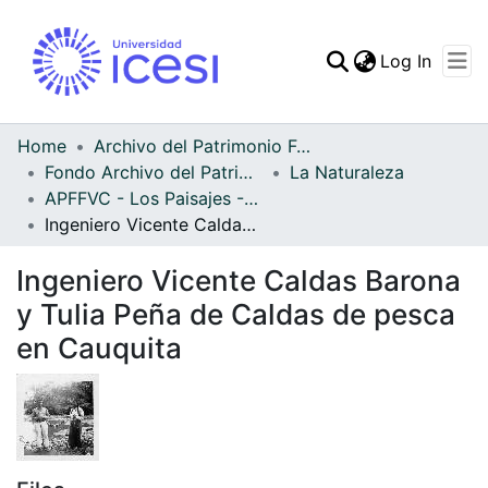
(curren
Log In
Communities & Collec
All of DSpace
Home
Archivo del Patrimonio Fotográfico y Fílmico del Valle del Cauca
Fondo Archivo del Patrimonio Fotográfico y Fílmico del Valle del Cauca
La Naturaleza
Statistics
APFFVC - Los Paisajes - Patrimonial
Ingeniero Vicente Caldas Barona y Tulia Peña de Caldas de pesca en Cauquita
Ingeniero Vicente Caldas Barona
y Tulia Peña de Caldas de pesca
en Cauquita