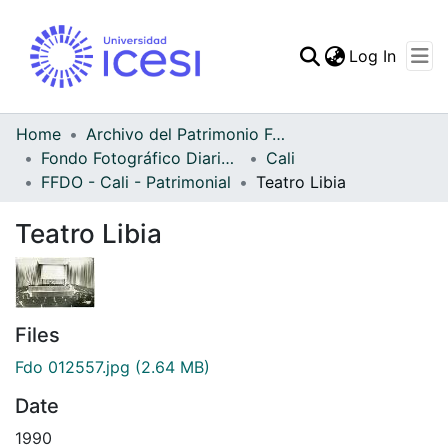
(curren
Log In
Communities & Collec
All of DSpace
Home
Archivo del Patrimonio Fotográfico y Fílmico del Valle del Cauca
Fondo Fotográfico Diario Occidente
Cali
Statistics
FFDO - Cali - Patrimonial
Teatro Libia
Teatro Libia
Files
Fdo 012557.jpg
(2.64 MB)
Date
1990