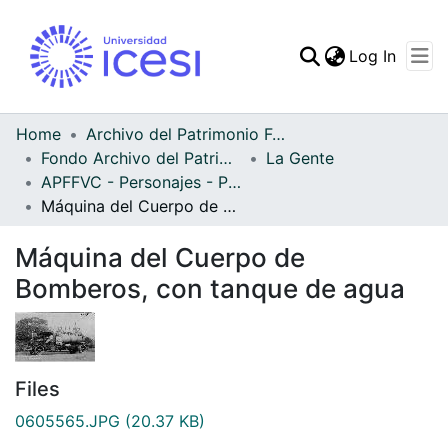
(curren
Log In
Communities & Collec
All of DSpace
Home
Archivo del Patrimonio Fotográfico y Fílmico del Valle del Cauca
Fondo Archivo del Patrimonio Fotográfico y Fílmico del Valle del Cauca
La Gente
Statistics
APFFVC - Personajes - Patrimonial
Máquina del Cuerpo de Bomberos, con tanque de agua
Máquina del Cuerpo de
Bomberos, con tanque de agua
Files
0605565.JPG
(20.37 KB)