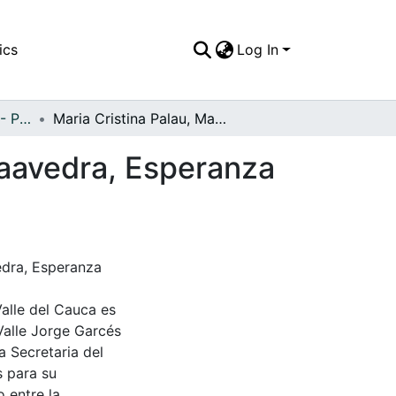
ics
Log In
APFFVC - Personajes - Patrimonial
Maria Cristina Palau, Margoth Gonzales, Maria Saavedra, Esperanza Palau, Miryam Botero, Damas Cartagueñas
Saavedra, Esperanza
edra, Esperanza
Valle del Cauca es
Valle Jorge Garcés
a Secretaria del
s para su
 entre la