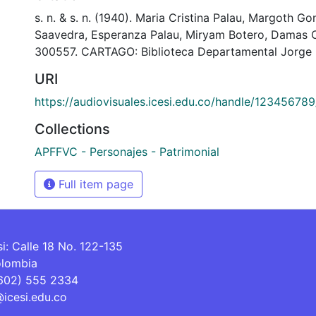
s. n. & s. n. (1940). Maria Cristina Palau, Margoth Go
Saavedra, Esperanza Palau, Miryam Botero, Damas 
300557. CARTAGO: Biblioteca Departamental Jorge 
URI
https://audiovisuales.icesi.edu.co/handle/12345678
Collections
APFFVC - Personajes - Patrimonial
Full item page
si: Calle 18 No. 122-135
olombia
(602) 555 2334
@icesi.edu.co