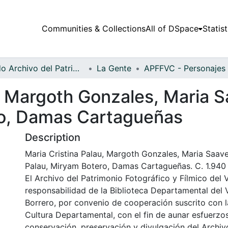
Communities & Collections
All of DSpace
Statist
Fondo Archivo del Patrimonio Fotográfico y Fílmico del Valle del Cauca
La Gente
u, Margoth Gonzales, Maria 
ro, Damas Cartagueñas
Description
Maria Cristina Palau, Margoth Gonzales, Maria Saav
Palau, Miryam Botero, Damas Cartagueñas. C. 1.940
El Archivo del Patrimonio Fotográfico y Fílmico del 
responsabilidad de la Biblioteca Departamental del 
Borrero, por convenio de cooperación suscrito con l
Cultura Departamental, con el fin de aunar esfuerzo
conservación, preservación y divulgación del Archivo