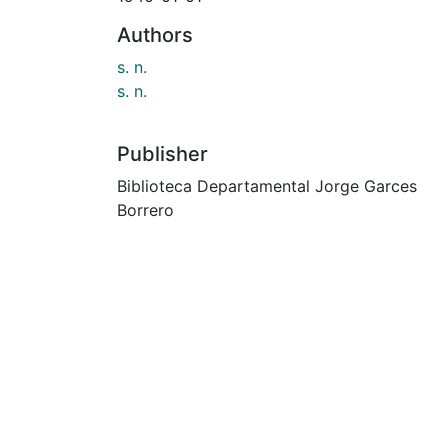
Authors
s. n.
s. n.
Publisher
Biblioteca Departamental Jorge Garces
Borrero