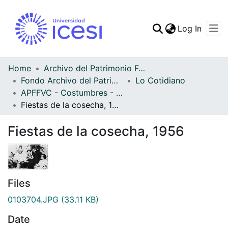
(curren
Log In
Communities & Collec
All of DSpace
Home
Archivo del Patrimonio Fotográfico y Fílmico del Valle del Cauca
Fondo Archivo del Patrimonio Fotográfico y Fílmico del Valle del Cauca
Lo Cotidiano
Statistics
APFFVC - Costumbres - Patrimonial
Fiestas de la cosecha, 1956
Fiestas de la cosecha, 1956
Files
0103704.JPG
(33.11 KB)
Date