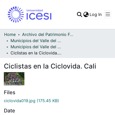
(curren
Log In
Communities & Collec
All of DSpace
Home
Archivo del Patrimonio Fotográfico y Fílmico del Valle del Cauca
Municipios del Valle del Cauca
Statistics
Municipios del Valle del Cauca
Ciclistas en la Ciclovida. Cali
Ciclistas en la Ciclovida. Cali
Files
ciclovida019.jpg
(175.45 KB)
Date