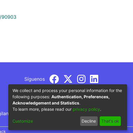
9/90903
Síguenos
We collect and process your personal information for the
following purposes:
Authentication, Preferences,
Acknowledgement and Statistics
.
To learn more, please read our
privacy policy
.
gilancia por parte del Ministerio de Educación
Customize
Decline
That's ok
ack