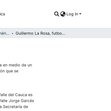
ics
Log In
FFDO - Rincón del América - Patrimonial
Guillermo La Rosa, futbolista
sa en medio de un
lón que se
Valle del Cauca es
Valle Jorge Garcés
a Secretaría de