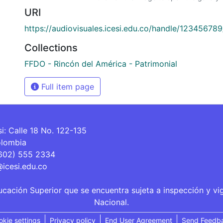
URI
https://audiovisuales.icesi.edu.co/handle/12345678
Collections
FFDO - Rincón del América - Patrimonial
Full item page
si: Calle 18 No. 122-135
olombia
(602) 555 2334
@icesi.edu.co
ucación Superior que se encuentra sujeta a inspección y vi
Nacional.
okie settings
Privacy policy
End User Agreement
Send Feedb