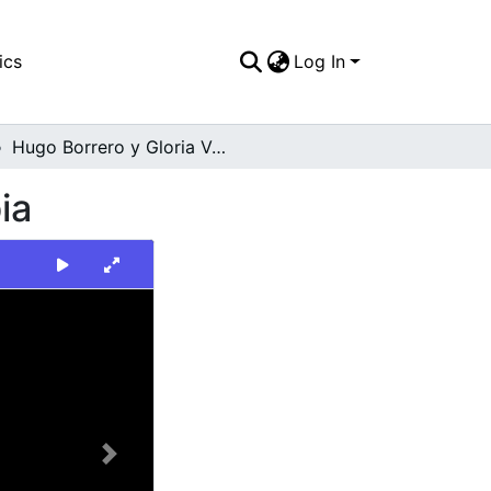
ics
Log In
Hugo Borrero y Gloria Velasco en el Club Colombia
ia
Next