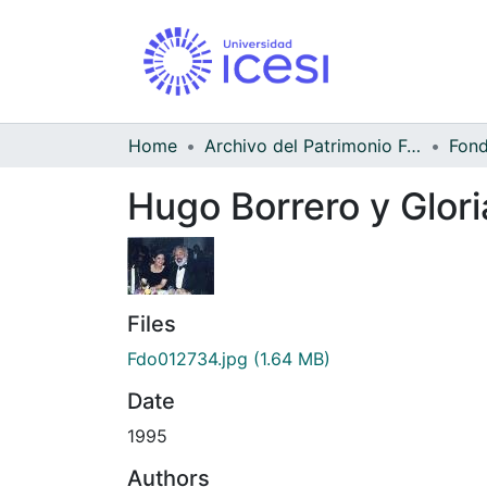
Home
Archivo del Patrimonio Fotográfico y Fílmico del Valle del Cauca
Hugo Borrero y Glori
Files
Fdo012734.jpg
(1.64 MB)
Date
1995
Authors