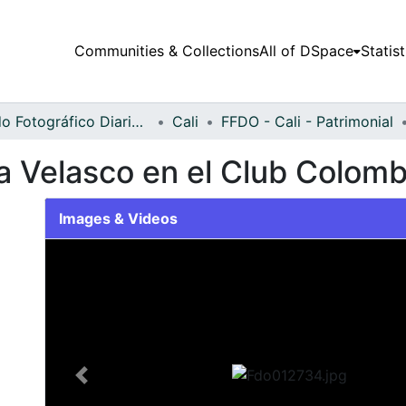
Communities & Collections
All of DSpace
Statist
Fondo Fotográfico Diario Occidente
Cali
FFDO - Cali - Patrimonial
a Velasco en el Club Colomb
Images & Videos
Slide 1 of 1
Previous