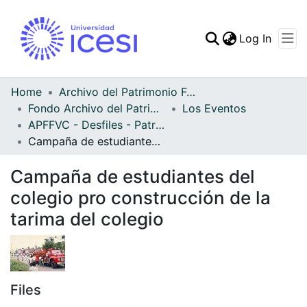
(curren
Log In
Communities & Collec
All of DSpace
Home
Archivo del Patrimonio Fotográfico y Fílmico del Valle del Cauca
Fondo Archivo del Patrimonio Fotográfico y Fílmico del Valle del Cauca
Los Eventos
Statistics
APFFVC - Desfiles - Patrimonial
Campaña de estudiantes del colegio pro construcción de la tarima del colegio
Campaña de estudiantes del
colegio pro construcción de la
tarima del colegio
Files